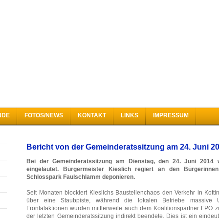
NDE
FOTOS/NEWS
KONTAKT
LINKS
IMPRESSUM
Bericht von der Gemeinderatssitzung am 24. Juni 2
Bei der Gemeinderatssitzung am Dienstag, den 24. Juni 2014 wu
eingeläutet. Bürgermeister Kieslich regiert an den Bürgerinn
Schlosspark Faulschlamm deponieren.
Seit Monaten blockiert Kieslichs Baustellenchaos den Verkehr in Kot
über eine Staubpiste, während die lokalen Betriebe massive Um
Frontalaktionen wurden mittlerweile auch dem Koalitionspartner FPÖ z
der letzten Gemeinderatssitzung indirekt beendete. Dies ist ein eindeu