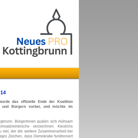
014
rde das offizielle Ende der Koalition
en und Bürgern vorbei, und möchte im
tingbrunn. BürgerInnen quälen sich mühsam
satzreinbrüche verzeichnen. Kieslichs
u viel, der die weitere Zusammenarbeit bei
tiges Zeichen, dass Demokratie funktioniert