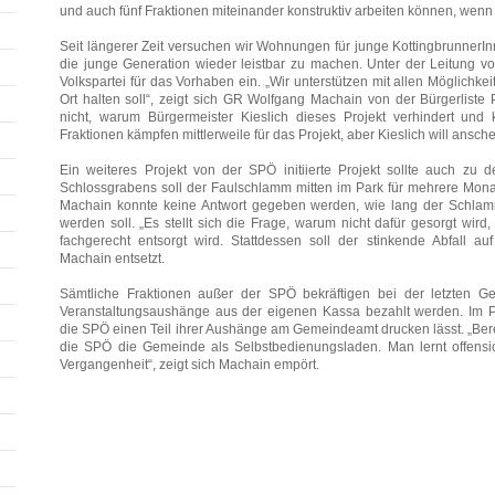
und auch fünf Fraktionen miteinander konstruktiv arbeiten können, wenn
Seit längerer Zeit versuchen wir Wohnungen für junge KottingbrunnerI
die junge Generation wieder leistbar zu machen. Unter der Leitung v
Volkspartei für das Vorhaben ein. „Wir unterstützen mit allen Möglichk
Ort halten soll“, zeigt sich GR Wolfgang Machain von der Bürgerliste
nicht, warum Bürgermeister Kieslich dieses Projekt verhindert und 
Fraktionen kämpfen mittlerweile für das Projekt, aber Kieslich will ansch
Ein weiteres Projekt von der SPÖ initiierte Projekt sollte auch z
Schlossgrabens soll der Faulschlamm mitten im Park für mehrere Mon
Machain konnte keine Antwort gegeben werden, wie lang der Schlamm
werden soll. „Es stellt sich die Frage, warum nicht dafür gesorgt wird
fachgerecht entsorgt wird. Stattdessen soll der stinkende Abfall auf
Machain entsetzt.
Sämtliche Fraktionen außer der SPÖ bekräftigen bei der letzten Ge
Veranstaltungsaushänge aus der eigenen Kassa bezahlt werden. Im Pr
die SPÖ einen Teil ihrer Aushänge am Gemeindeamt drucken lässt. „Berei
die SPÖ die Gemeinde als Selbstbedienungsladen. Man lernt offensic
Vergangenheit“, zeigt sich Machain empört.