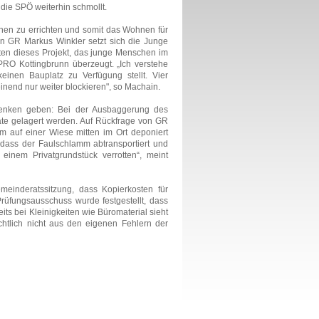
 die SPÖ weiterhin schmollt.
nnen zu errichten und somit das Wohnen für
on GR Markus Winkler setzt sich die Junge
eiten dieses Projekt, das junge Menschen im
 PRO Kottingbrunn überzeugt. „Ich verstehe
keinen Bauplatz zu Verfügung stellt. Vier
einend nur weiter blockieren", so Machain.
u denken geben: Bei der Ausbaggerung des
ate gelagert werden. Auf Rückfrage von GR
 auf einer Wiese mitten im Ort deponiert
, dass der Faulschlamm abtransportiert und
 einem Privatgrundstück verrotten“, meint
meinderatssitzung, dass Kopierkosten für
üfungsausschuss wurde festgestellt, dass
ts bei Kleinigkeiten wie Büromaterial sieht
htlich nicht aus den eigenen Fehlern der