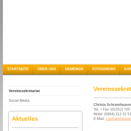
STARTSEITE
ÜBER UNS
GEMEINDE
FOTOS/NEWS
KO
Vereinssekret
Vereinssekretariat
Social Media
Christa Schramhause
Tel. + Fax: (02252) 705
Mobil: (0664) 312 32 5
Aktuelles
E-Mail:
c.schramhauser